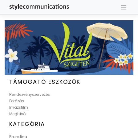
Skip
to
content
TÁMOGATÓ ESZKÖZÖK
Rendezvényszervezés
Fotózás
Imázsfilm
Meghívó
KATEGÓRIA
Branding